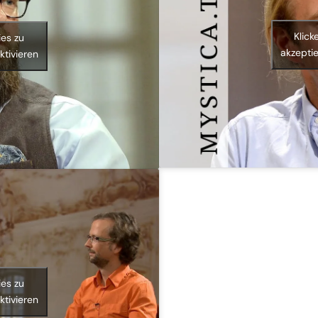
Klick
ies zu
akzeptie
ktivieren
ies zu
ktivieren