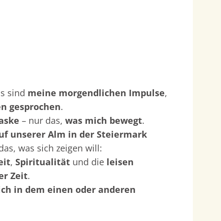
s sind
meine morgendlichen Impulse
,
en gesprochen
.
Maske
– nur das,
was mich bewegt
.
uf unserer Alm in der Steiermark
as, was sich zeigen will:
it
,
Spiritualität
und die
leisen
r Zeit
.
sich in dem einen oder anderen